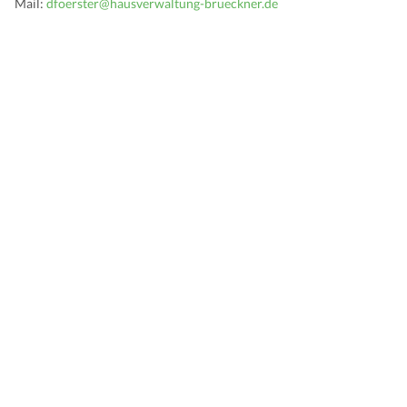
Mail:
dfoerster@hausverwaltung-brueckner.de