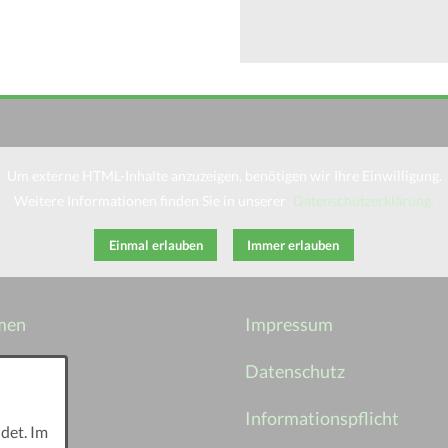
Um externe HTML-Inhalte anzuzeigen, benötigen wir Ihre Einwilligung.
Weitere Informationen finden Sie in unserer
Datenschutzerklärung.
Einmal erlauben
Immer erlauben
men
Impressum
n
Datenschutz
Informationspflicht
det. Im