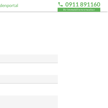
0911 891160
denportal
Ihr Immobilienverwalter